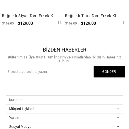
Bağcıklı Siyah Deri Erkek Klasik Ayakkabı 9511 114
Bağcıklı Taba Deri Erkek Klasik Ayakkabı 9511 875
$129.00
$129.00
$169.00
$169.00
BIZDEN HABERLER
Bültenimize Üye Olun ! Tüm İndirim ve Fırsatlardan İlk Sizin Haberiniz
Olsun !
GÖNDER
Kurumsal
Müşteri İlişkileri
Yardım
Sosyal Medya