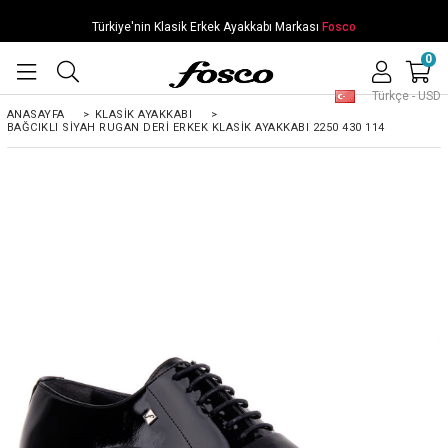
Türkiye'nin Klasik Erkek Ayakkabı Markası
Fosco
0
Türkçe - USD
ANASAYFA
>
KLASIK AYAKKABI
>
BAĞCIKLI SIYAH RUGAN DERI ERKEK KLASIK AYAKKABI 2250 430 114