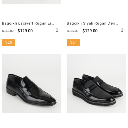
Bağcıklı Lacivert Rugan Erkek Günlük Ayakkabı 6590 848 328
Bağcıklı Siyah Rugan Deri Erkek Klasik Ayakkabı 2250 430 114
$129.00
$129.00
$169.00
$169.00
%25
%24
İndirim
İndirim
%25İndirim
%24İndirim