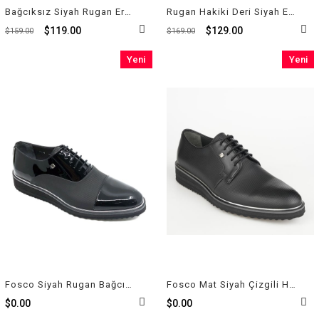
Bağcıksız Siyah Rugan Erkek Klasik Ayakkabı 9074 430
Rugan Hakiki Deri Siyah Erkek Ayakkabı 7574 430 327
$119.00
$129.00
$159.00
$169.00
Yeni
Yeni
Ürün
Ürün
Fosco Siyah Rugan Bağcıklı Erkek Ayakkabı 1566 430 710
Fosco Mat Siyah Çizgili Hakiki Deri Ayakkabı 1595 710 46
$0.00
$0.00