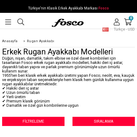
Türkiye'nin Klasik Erkek Ayakkabı Markası
Fosco
0
Türkçe - USD
Anasayfa
>
Rugan Ayakkabı
Erkek Rugan Ayakkabı Modelleri
Düğün, nişan, damatlık, takım elbise ve özel davet kombinleri için
tasarlanan Fosco erkek rugan ayakkabı modelleri; hakiki deri iç astar,
dayanıklı taban yapısı ve parlak premium görünümüyle uzun ömürlü
kullanım sunar.
1955’ten beri klasik erkek ayakkabı üretimi yapan Fosco; neolit, eva, kauçuk
ve enjeksiyon taban seçenekleriyle hem klasik hem günlük kullanıma uygun
rugan ayakkabılar üretmektedir.
✔ Hakiki deri iç astar
✔ Uzun ömürlü taban
✔ Yerli üretim
✔ Premium klasik görünüm
✔ Damatlık ve özel gün kombinlerine uygun
FILTRELEME
SIRALAMA