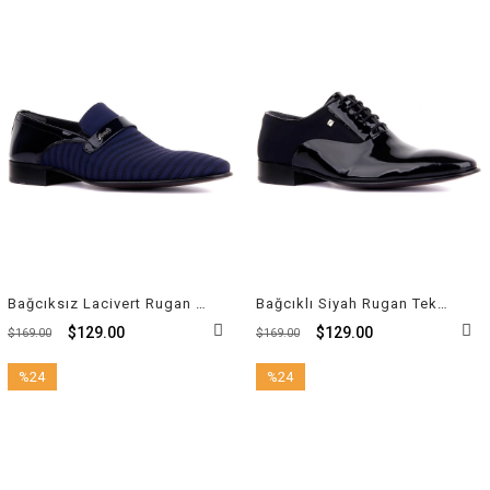
%24İndirim
%24İndirim
Bağcıksız Lacivert Rugan Tekstil Erkek Klasik Ayakkabı 5098 514 848
Bağcıklı Siyah Rugan Tekstil Erkek Klasik Ayakkabı 6025 430 505
$129.00
$129.00
$169.00
$169.00
%24
%24
İndirim
İndirim
%24İndirim
%24İndirim