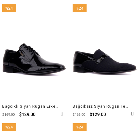
%24
%24
İndirim
İndirim
%24İndirim
%24İndirim
Bağcıklı Siyah Rugan Erkek Klasik Ayakkabı 1001-1 430
Bağcıksız Siyah Rugan Tekstil Erkek Klasik Ayakkabı 5098 505 430
$129.00
$129.00
$169.00
$169.00
%24
%24
İndirim
İndirim