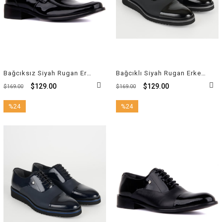
Bağcıksız Siyah Rugan Erkek Klasik Ayakkabı 1390 430 114
Bağcıklı Siyah Rugan Erkek Günlük Ayakkabı 6590 430 327
$129.00
$129.00
$169.00
$169.00
%24
%24
İndirim
İndirim
%24İndirim
%24İndirim