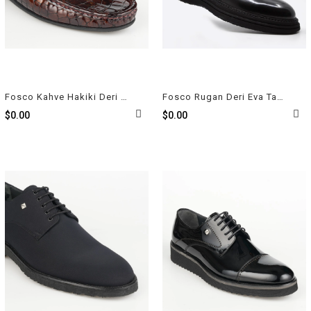
Fosco Kahve Hakiki Deri Erkek Loafer - Rok Ayakkabı 2094 586 851
Fosco Rugan Deri Eva Taban Erkek Ayakkabı Siyah 3157 300
$0.00
$0.00