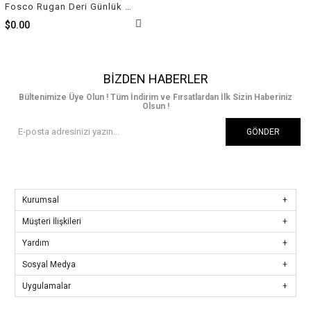
Fosco Rugan Deri Günlük Erkek Ayakkabı Siyah 7574 430
$0.00
BIZDEN HABERLER
Bültenimize Üye Olun ! Tüm İndirim ve Fırsatlardan İlk Sizin Haberiniz
Olsun !
GÖNDER
Kurumsal
Müşteri İlişkileri
Yardım
Sosyal Medya
Uygulamalar