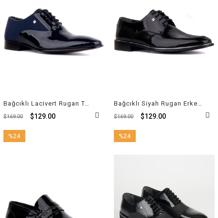
Bağcıklı Lacivert Rugan Tekstil Erkek Klasik Ayakkabı 6025 848 514
Bağcıklı Siyah Rugan Erkek Klasik Ayakkabı 8035 843 430
$129.00
$129.00
$169.00
$169.00
%24
%24
İndirim
İndirim
%24İndirim
%24İndirim