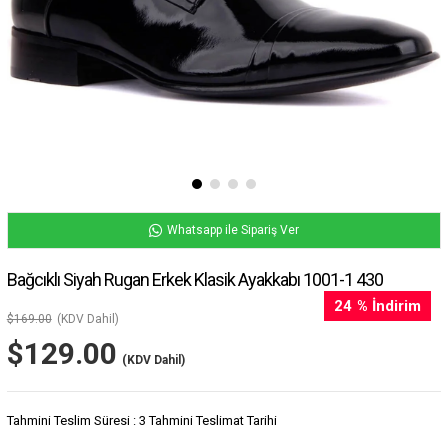
Whatsapp ile Sipariş Ver
Bağcıklı Siyah Rugan Erkek Klasik Ayakkabı 1001-1 430
24
%
İndirim
$169.00
(KDV Dahil)
$129.00
(KDV Dahil)
Tahmini Teslim Süresi
:
3 Tahmini Teslimat Tarihi