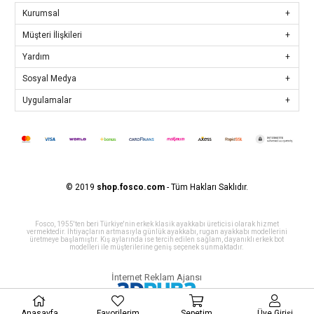
Kurumsal
Müşteri İlişkileri
Yardım
Sosyal Medya
Uygulamalar
© 2019
shop.fosco.com
- Tüm Hakları Saklıdır.
Fosco, 1955'ten beri Türkiye'nin erkek klasik ayakkabı üreticisi olarak hizmet
vermektedir. İhtiyaçların artmasıyla günlük ayakkabı, rugan ayakkabı modellerini
üretmeye başlamıştır. Kış aylarında ise tercih edilen sağlam, dayanıklı erkek bot
modelleri ile müşterilerine geniş seçenek sunmaktadır.
İnternet Reklam Ajansı
Anasayfa
Favorilerim
Sepetim
Üye Girişi