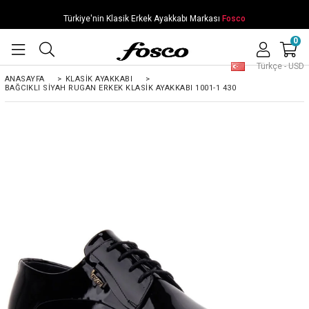
Türkiye'nin Klasik Erkek Ayakkabı Markası
Fosco
0
Türkçe - USD
ANASAYFA
>
KLASIK AYAKKABI
>
BAĞCIKLI SIYAH RUGAN ERKEK KLASIK AYAKKABI 1001-1 430