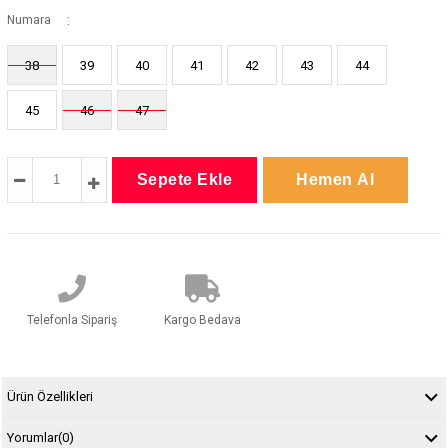
:
Numara
38
39
40
41
42
43
44
45
46
47
Telefonla Sipariş
Kargo Bedava
Ürün Özellikleri
Yorumlar
(0)