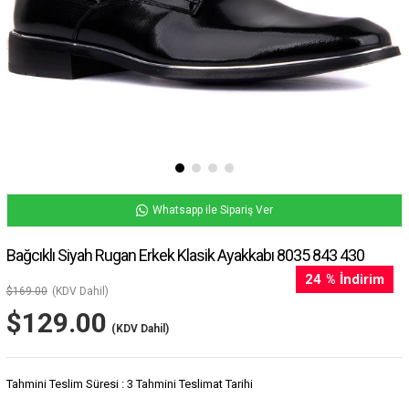
Whatsapp ile Sipariş Ver
Bağcıklı Siyah Rugan Erkek Klasik Ayakkabı 8035 843 430
24
%
İndirim
$169.00
(KDV Dahil)
$129.00
(KDV Dahil)
Tahmini Teslim Süresi
:
3 Tahmini Teslimat Tarihi