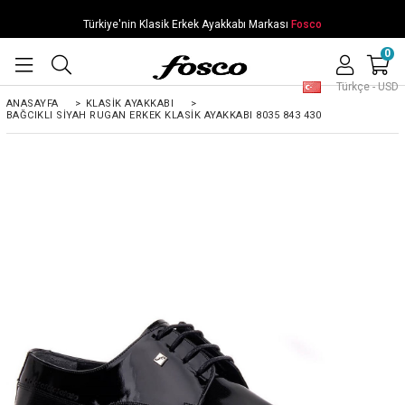
Türkiye'nin Klasik Erkek Ayakkabı Markası
Fosco
0
Türkçe - USD
ANASAYFA
>
KLASIK AYAKKABI
>
BAĞCIKLI SIYAH RUGAN ERKEK KLASIK AYAKKABI 8035 843 430