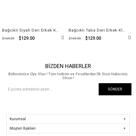
Bağcıklı Siyah Deri Erkek Klasik Ayakkabı 9511 114
Bağcıklı Taba Deri Erkek Klasik Ayakkabı 9511 875
$129.00
$129.00
$169.00
$169.00
BIZDEN HABERLER
Bültenimize Üye Olun ! Tüm İndirim ve Fırsatlardan İlk Sizin Haberiniz
Olsun !
GÖNDER
Kurumsal
Müşteri İlişkileri