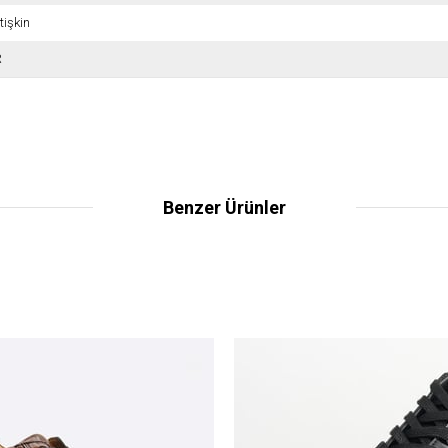
tişkin
R
Benzer Ürünler