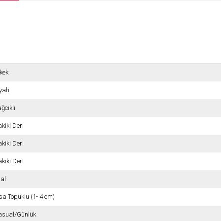
kek
iyah
ğcıklı
kiki Deri
kiki Deri
kiki Deri
hal
sa Topuklu (1- 4 cm)
asual/Günlük