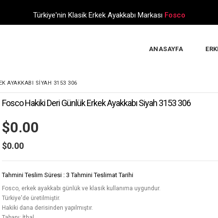
Türkiye'nin Klasik Erkek Ayakkabı Markası
Fosco
ANASAYFA
ERK
K AYAKKABI SIYAH 3153 306
Fosco Hakiki Deri Günlük Erkek Ayakkabı Siyah 3153 306
$0.00
$0.00
Tahmini Teslim Süresi
:
3 Tahmini Teslimat Tarihi
Fosco, erkek ayakkabı günlük ve klasik kullanıma uygundur.
Türkiye'de üretilmiştir.
Hakiki dana derisinden yapılmıştır.
Tabanı: İthal