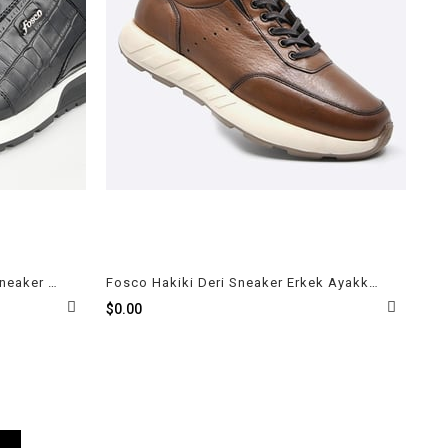
Fosco Rugan Deri Siyah Erkek Sneaker Ayakkabı 2515 430 888
Fosco Hakiki Deri Sneaker Erkek Ayakkabı Taba 3218 686
$0.00