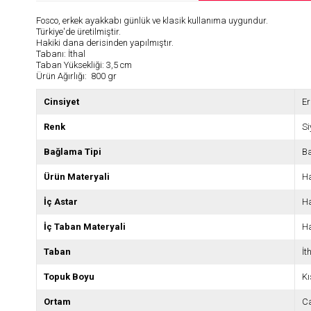
Fosco, erkek ayakkabı günlük ve klasik kullanıma uygundur.
Türkiye'de üretilmiştir.
Hakiki dana derisinden yapılmıştır.
Tabanı: İthal
Taban Yüksekliği: 3,5 cm
Ürün Ağırlığı: 800 gr
Cinsiyet
Er
Renk
S
Bağlama Tipi
Ba
Ürün Materyali
Ha
İç Astar
Ha
İç Taban Materyali
Ha
Taban
İt
Topuk Boyu
Kı
Ortam
C