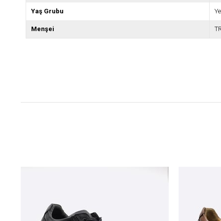
Yaş Grubu
Ye
Menşei
T