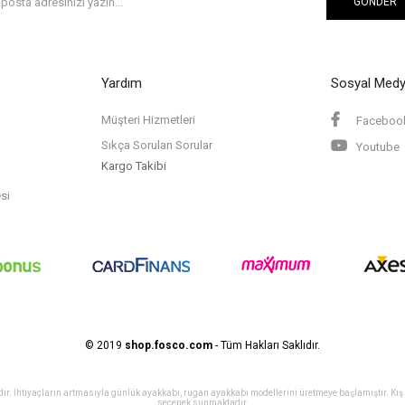
GÖNDER
Yardım
Sosyal Med
Müşteri Hizmetleri
Faceboo
Sıkça Sorulan Sorular
Youtube
Kargo Takibi
si
© 2019
shop.fosco.com
- Tüm Hakları Saklıdır.
dir. İhtiyaçların artmasıyla günlük ayakkabı, rugan ayakkabı modellerini üretmeye başlamıştır. Kış a
seçenek sunmaktadır.