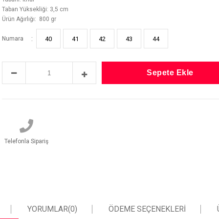
Taban Yüksekliği: 3,5 cm
Ürün Ağırlığı: 800 gr
:
Numara
40
41
42
43
44
Telefonla Sipariş
YORUMLAR
(0)
ÖDEME SEÇENEKLERI