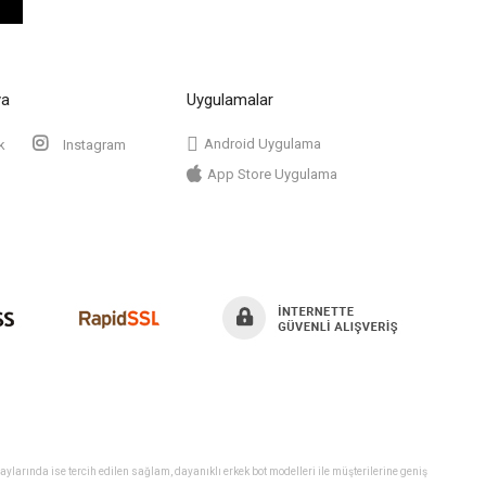
ya
Uygulamalar
Android Uygulama
k
Instagram
App Store Uygulama
ylarında ise tercih edilen sağlam, dayanıklı erkek bot modelleri ile müşterilerine geniş