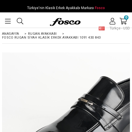
Türkiye'nin Klasik Erkek Ayakkabı Markası
Fosco
0
Türkçe - USD
ANASAYFA
>
RUGAN AYAKKABI
>
FOSCO RUGAN SIYAH KLASIK ERKEK AYAKKABI 1091 430 843