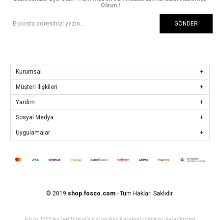
Olsun !
GÖNDER
Kurumsal
Müşteri İlişkileri
Yardım
Sosyal Medya
Uygulamalar
© 2019
shop.fosco.com
- Tüm Hakları Saklıdır.
Fosco, 1955'ten beri Türkiye'nin erkek klasik ayakkabı üreticisi olarak hizmet