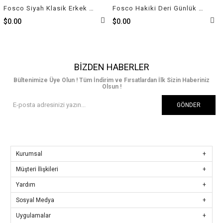
Fosco Siyah Klasik Erkek Ayakkabı Kauçuk 2809 46
Fosco Hakiki Deri Günlük Erkek Ayakkabı Siyah 3129 46 551
$0.00
$0.00
BIZDEN HABERLER
Bültenimize Üye Olun ! Tüm İndirim ve Fırsatlardan İlk Sizin Haberiniz
Olsun !
GÖNDER
Kurumsal
Müşteri İlişkileri
Yardım
Sosyal Medya
Uygulamalar