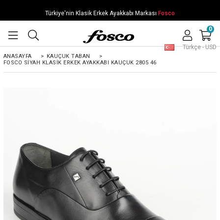
Türkiye'nin Klasik Erkek Ayakkabı Markası
Fosco
0
Türkçe - USD
ANASAYFA
>
KAUÇUK TABAN
>
FOSCO SIYAH KLASIK ERKEK AYAKKABI KAUÇUK 2805 46