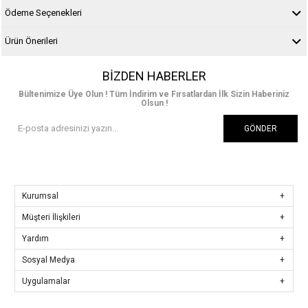
Ödeme Seçenekleri
Ürün Önerileri
BIZDEN HABERLER
Bültenimize Üye Olun ! Tüm İndirim ve Fırsatlardan İlk Sizin Haberiniz
Olsun !
GÖNDER
Kurumsal
Müşteri İlişkileri
Yardım
Sosyal Medya
Uygulamalar