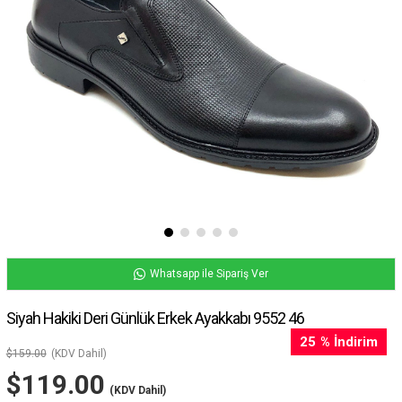
Whatsapp ile Sipariş Ver
Siyah Hakiki Deri Günlük Erkek Ayakkabı 9552 46
25
%
İndirim
$159.00
(KDV Dahil)
$119.00
(KDV Dahil)