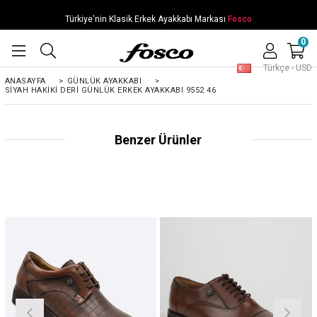
Türkiye'nin Klasik Erkek Ayakkabı Markası
Fosco
0
Türkçe - USD
ANASAYFA
>
GÜNLÜK AYAKKABI
>
SIYAH HAKIKI DERI GÜNLÜK ERKEK AYAKKABI 9552 46
Benzer Ürünler